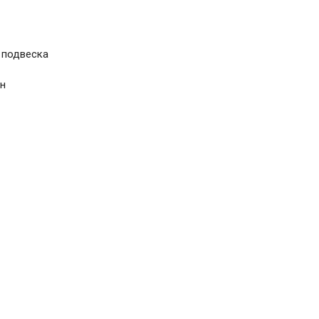
 подвеска
ан