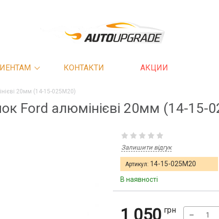
ИЕНТАМ
КОНТАКТИ
АКЦИИ
інієві 20мм (14-15-025M20)
йок Ford алюмінієві 20мм (14-15-
Залишити відгук
14-15-025M20
Артикул:
В наявності
1 050
грн
−