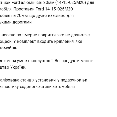
тійок Ford алюмінієві 20мм (14-15-025M20) для
мобіля. Проставки Ford 14-15-025M20
обіля на 20мм, що дуже важливо для
ькими дорогами.
анесено полімерне покриття, яке не дозволяє
оцеси. У комплект входить кріплення, яке
томобіль.
бмеження умов експлуатації. Всі продукти мають
цтво України.
алізована станція установки, у подарунок ви
гностику ходової частини автомобіля.