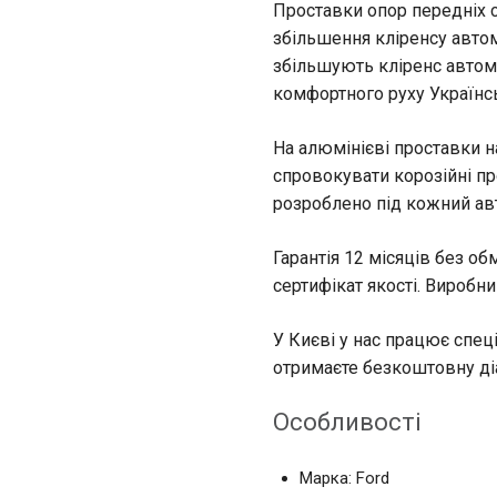
Проставки опор передніх с
збільшення кліренсу авто
збільшують кліренс автом
комфортного руху Українс
На алюмінієві проставки н
спровокувати корозійні пр
розроблено під кожний ав
Гарантія 12 місяців без о
сертифікат якості. Виробни
У Києві у нас працює спеці
отримаєте безкоштовну діа
Особливості
Марка: Ford